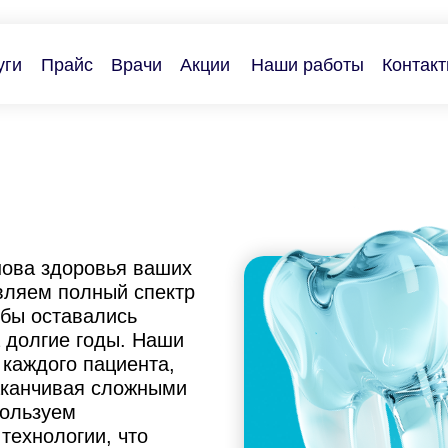
уги
Прайс
Врачи
Акции
Наши работы
Контак
нова здоровья ваших
вляем полный спектр
убы оставались
 долгие годы. Наши
 каждого пациента,
аканчивая сложными
пользуем
технологии, что