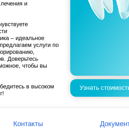
 лечения и
чувствуете
сти
ика – идеальное
 предлагаем услуги по
торированию,
в. Доверьтесь
можное, чтобы вы
убедитесь в высоком
Узнать стоимост
г!
Контакты
Докумен